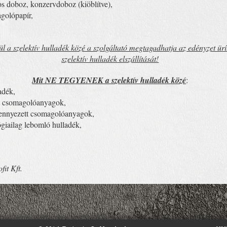
os doboz, konzervdoboz (kiöblítve),
agolópapír,
 szelektív hulladék közé a szolgáltató megtagadhatja az edényzet üríté
szelektív hulladék elszállítását!
Mit NE TEGYENEK a szelektív hulladék közé
:
dék,
somagolóanyagok,
ezett csomagolóanyagok,
lag lebomló hulladék,
it Kft.