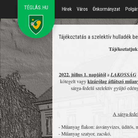
TÉGLÁS.HU
Hírek
Város
Önkormányzat
Polgár
Tájékoztatás a szelektív hulladék b
Tájékoztatjuk 
2022. július 1. napjától
a
LAKOSSÁG
kizárólag átlátszó
műany
kötegelt vagy
sárga-fedelű szelektív gyűjtő edényz
A sárga-fede
- Műanyag flakon: ásványvizes, üdítős, mo
- Műanyag szatyor, zacskó,