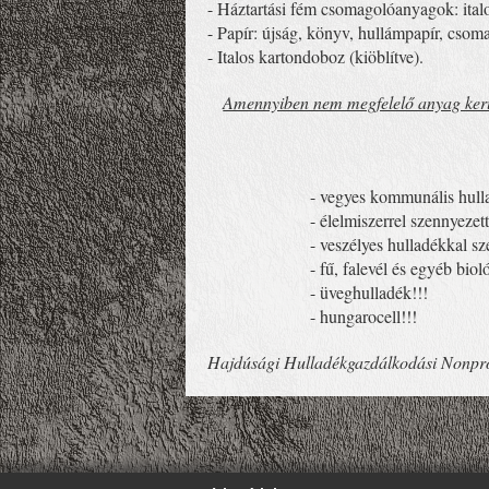
- Háztartási fém csomagolóanyagok: ital
- Papír: újság, könyv, hullámpapír, csom
- Italos kartondoboz (kiöblítve).
Amennyiben nem megfelelő anyag kerül a
- vegyes kommunális hulla
- élelmiszerrel szennyezett c
- veszélyes hulladékkal szenny
- fű, falevél és egyéb biológiai
- üveghulladék!!!
- hungarocell!!!
Hajdúsági Hulladékgazdálkodási Nonprof
';