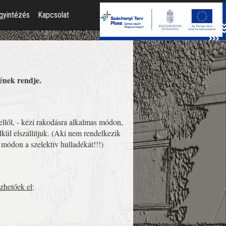
gyintézés
Kapcsolat
sének rendje.
ellől, - kézi rakodásra alkalmas módon,
lkül elszállítjuk. (Aki nem rendelkezik
t módon a szelektív hulladékát!!!)
zhetőek el
: