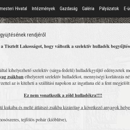
mesteri Hivatal
Intézmények
Gazdaság
Galéria
Pályázatok
E-ü
együjtésének rendjéről
a Tisztelt Lakosságot, hogy változik a szelektív hulladék begyűjté
által kihelyezhető szelektív (sárga-fedelű) hulladékgyűjtő edényzetek m
ag zsákban
elhelyezett szelektív hulladékot, mennyiségi korlátozás né
ettel az is kiteheti a szállítási napokon az ingatlana elé a fent megjelöl
Ez nem vonatkozik a zöld hulladékra!!!!
lű kukába és mellé átlátszó zsákba kizárólag a következő anyagok helye
sószeres, tejfölös pohár (kiöblítve),