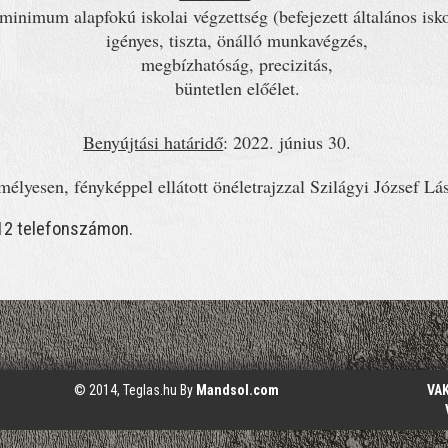
minimum alapfokú iskolai végzettség (befejezett általános isko
igényes, tiszta, önálló munkavégzés,
megbízhatóság, precizitás,
büntetlen előélet.
Benyújtási
határidő
: 2022. június 30.
emélyesen, fényképpel ellátott önéletrajzzal Szilágyi József Lá
312 telefonszámon.
© 2014, Teglas.hu By
Mandsol.com
VA