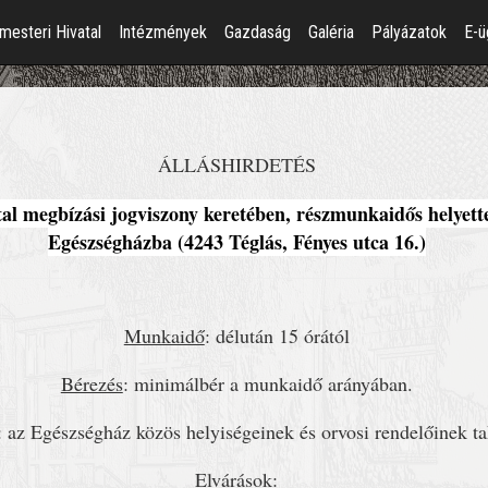
mesteri Hivatal
Intézmények
Gazdaság
Galéria
Pályázatok
E-ü
ÁLLÁSHIRDETÉS
tal megbízási jogviszony keretében, részmunkaidős
helyett
Egészségházba (4243 Téglás, Fényes utca 16.)
Munkaidő
: délután 15 órától
Bérezés
: minimálbér a munkaidő arányában.
: az Egészségház közös helyiségeinek és orvosi rendelőinek ta
Elvárások
: