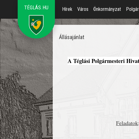
TÉGLÁS.HU
Hírek
Város
Önkormányzat
Polgár
Állásajánlat
A Téglási Polgármesteri Hiva
Feladatok