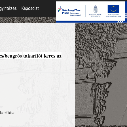
gyintézés
Kapcsolat
es/beugrós
takarítót keres az
karítása.