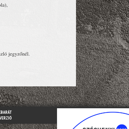
la),
szló jegyzőnél.
KBARÁT
VERZIÓ