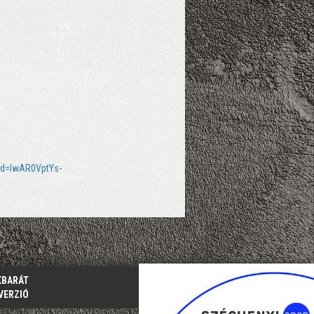
lid=IwAR0VptYs-
KBARÁT
VERZIÓ