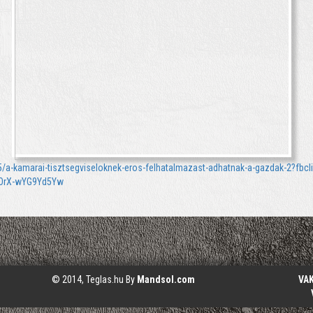
/a-kamarai-tisztsegviseloknek-eros-felhatalmazast-adhatnak-a-gazdak-2?fbc
LOrX-wYG9Yd5Yw
© 2014, Teglas.hu By
Mandsol.com
VA