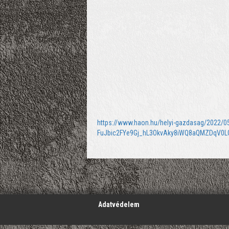
https://www.haon.hu/helyi-gazdasag/2022/05
FuJbic2FYe9Gj_hL3OkvAky8iWQ8aQMZDqV0
';
Adatvédelem