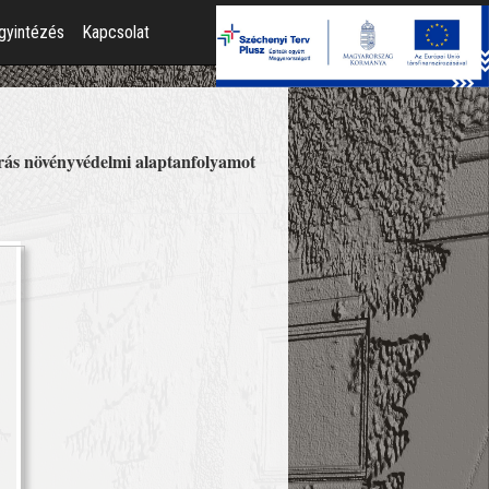
gyintézés
Kapcsolat
ás növényvédelmi alaptanfolyamot