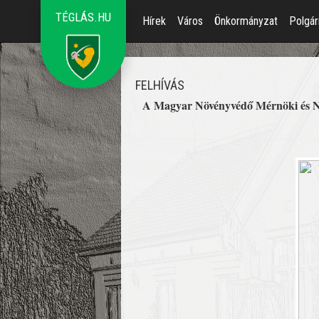
TÉGLÁS.HU
Hírek
Város
Önkormányzat
Polgár
FELHÍVÁS
A Magyar Növényvédő Mérnöki és Nö