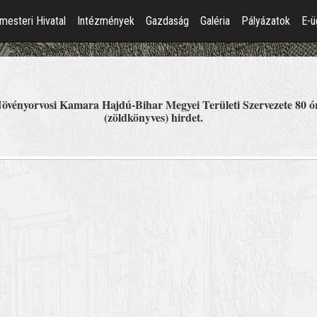
mesteri Hivatal
Intézmények
Gazdaság
Galéria
Pályázatok
E-ü
vényorvosi Kamara Hajdú-Bihar Megyei Területi Szervezete 80 ór
(zöldkönyves) hirdet.