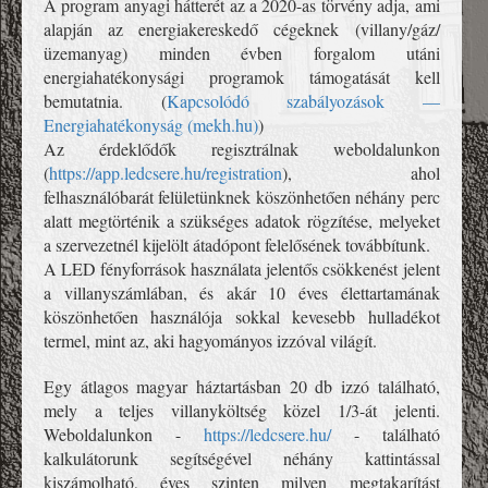
A program anyagi hátterét az a 2020-as törvény adja, ami
alapján az energiakereskedő cégeknek (villany/gáz/
üzemanyag) minden évben forgalom utáni
energiahatékonysági programok támogatását kell
bemutatnia. (
Kapcsolódó szabályozások —
Energiahatékonyság (mekh.hu)
)
Az érdeklődők regisztrálnak weboldalunkon
(
https://app.ledcsere.hu/registration
), ahol
felhasználóbarát felületünknek köszönhetően néhány perc
alatt megtörténik a szükséges adatok rögzítése, melyeket
a szervezetnél kijelölt átadópont felelősének továbbítunk.
A LED fényforrások használata jelentős csökkenést jelent
a villanyszámlában, és akár 10 éves élettartamának
köszönhetően használója sokkal kevesebb hulladékot
termel, mint az, aki hagyományos izzóval világít.
Egy átlagos magyar háztartásban 20 db izzó található,
mely a teljes villanyköltség közel 1/3-át jelenti.
Weboldalunkon -
https://ledcsere.hu/
- található
kalkulátorunk segítségével néhány kattintással
kiszámolható, éves szinten milyen megtakarítást