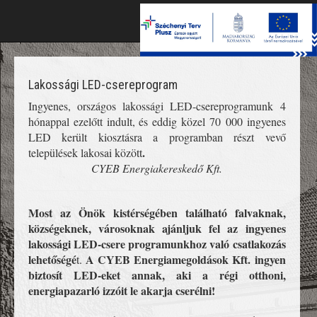
Toggle
naviga
Lakossági LED-csereprogram
Ingyenes, országos lakossági LED-csereprogramunk 4
hónappal ezelőtt indult, és eddig közel 70 000 ingyenes
LED került kiosztásra a programban részt vevő
.
települések lakosai között
CYEB Energiakereskedő Kft.
Most az Önök kistérségében található falvaknak,
községeknek, városoknak ajánljuk fel az ingyenes
lakossági LED-csere programunkhoz való csatlakozás
lehetőségé
A CYEB Energiamegoldások Kft. ingyen
t.
biztosít LED-eket annak, aki a régi otthoni,
energiapazarló izzóit le akarja cserélni!