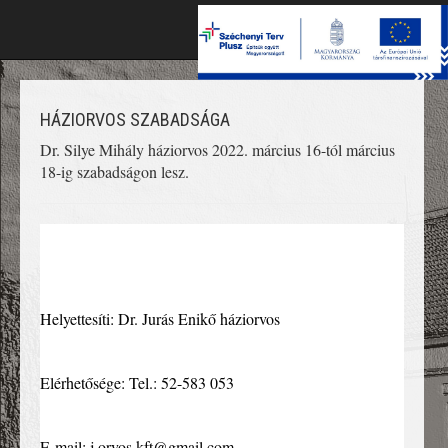
Toggle
naviga
HÁZIORVOS SZABADSÁGA
Dr. Silye Mihály háziorvos 2022. március 16-tól március 
18-ig szabadságon lesz.
Helyettesíti: Dr. Jurás Enikő háziorvos
Elérhetősége: Tel.: 52-583 053
E-mail: j.orvos.kft@gmail.com