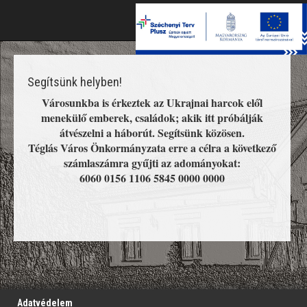
Toggle
naviga
Segítsünk helyben!
Városunkba is érkeztek az Ukrajnai harcok elől
menekülő emberek, családok; akik itt próbálják
átvészelni a háborút. Segítsünk közösen.
Téglás Város Önkormányzata erre a célra a következő
számlaszámra gyűjti az adományokat:
6060 0156 1106 5845 0000 0000
';
Adatvédelem