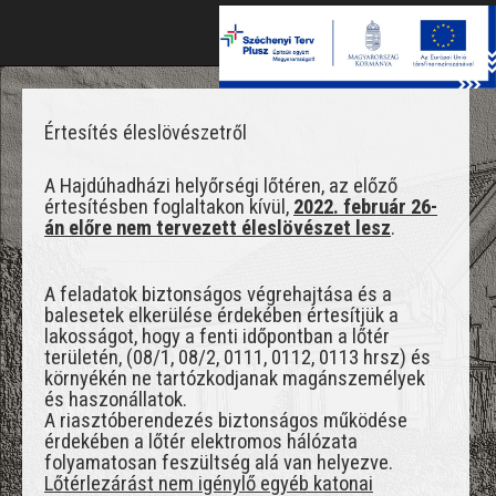
Toggle
naviga
Értesítés éleslövészetről
A Hajdúhadházi helyőrségi lőtéren, az előző
értesítésben foglaltakon kívül,
2022. február 26-
án előre nem tervezett éleslövészet lesz
.
A feladatok biztonságos végrehajtása és a
balesetek elkerülése érdekében értesítjük a
lakosságot, hogy a fenti időpontban a lőtér
területén, (08/1, 08/2, 0111, 0112, 0113 hrsz) és
környékén ne tartózkodjanak magánszemélyek
és haszonállatok.
A riasztóberendezés biztonságos működése
érdekében a lőtér elektromos hálózata
folyamatosan feszültség alá van helyezve.
Lőtérlezárást nem igénylő egyéb katonai