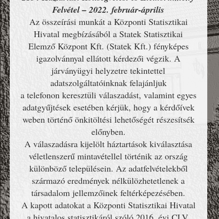
Felvétel – 2022. február-április
Az összeírási munkát a Központi Statisztikai
Hivatal megbízásából a Statek Statisztikai
Elemző Központ Kft. (Statek Kft.) fényképes
igazolvánnyal ellátott kérdezői végzik. A
járványügyi helyzetre tekintettel
adatszolgáltatóinknak felajánljuk
a telefonon keresztüli válaszadást, valamint egyes
adatgyűjtések esetében kérjük, hogy a kérdőívek
weben történő önkitöltési lehetőségét részesítsék
előnyben.
A válaszadásra kijelölt háztartások kiválasztása
véletlenszerű mintavétellel történik az ország
különböző településein. Az adatfelvételekből
származó eredmények nélkülözhetetlenek a
társadalom jellemzőinek feltérképezésében.
A kapott adatokat a Központi Statisztikai Hivatal
a hivatalos statisztikáról szóló 2016. évi CLV.