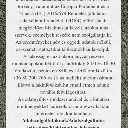
törvény, valamint az Európai Parlament és a
Tanács (EU) 2016/679 Rendelet (általános
adatvédelmi rendelet, GDPR) előírásának
megfelelően bizalmasan kezeli, azokat más
szervek, személyek részére nem szolgáltatja ki.
Az eredményeket név és egyedi adatok nélkül,
összesített statisztikai táblázatokban közöljük.
A lakosság és az önkormányzat részére
munkanapokon hétfőtől csütörtökig 8:00 és 16:30
óra között, pénteken 8:00 és 14:00 óra között a
+36 80 200-766-os (3-as mellék) telefonszámon,
illetve a lakinfo@ksh.hu email címen adunk
további felvilágosítást.
Az adatgyűjtés módszertanával és a kutatási
eredményekkel kapcsolatosan a www.ksh.hu
internetes oldalon található
Adatszolgáltatóknak/Adatszolgáltatás
teljesítése/Elektronikus lakossági