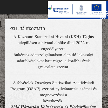
Toggle
naviga
KSH - TÁJÉKOZTATÓ
Téglás
A Központi Statisztikai Hivatal (KSH)
településen a hivatal elnöke által 2022-re
engedélyezett,
önkéntes adatszolgáltatáson alapuló lakossági
adatfelvételeket hajt végre, a korábbi évek
gyakorlata szerint.
A felvételek Országos Statisztikai Adatfelvételi
Program (OSAP) szerinti nyilvántartási számai és
megnevezései a
következők:
2154 Háztartási Költségvetési és Életkörülmény