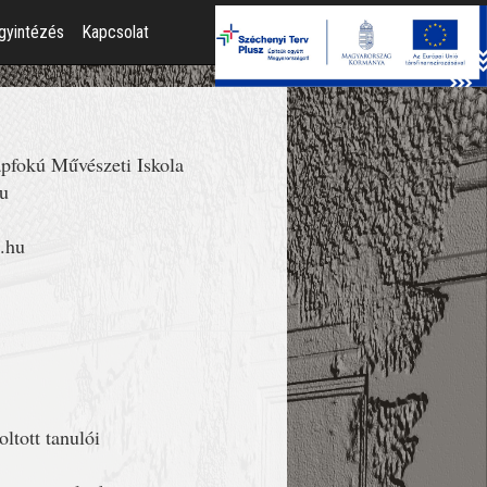
gyintézés
Kapcsolat
apfokú Művészeti Iskola
hu
s.hu
ltott tanulói