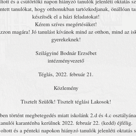
oltott és a csütörtöki napon hiányzó tanulók jelenléti oktatás s
ntett tanulókat, hogy otthonukban tartózkodjanak, önállóan ta
készítsék el a házi feladatokat!
Kérem szíves megértésüket!
zzon magára! Jó tanulást kívánok mind az otthon, mind az is
gyerekeknek!
Szilágyiné Bodnár Erzsébet
intézményvezető
Téglás, 2022. február 21.
Közlemény
Tisztelt Szülők! Tisztelt téglási Lakosok!
en történt megbetegedés miatt iskolánk 2.d és 4.c osztályána
tanulói karanténba kerülnek 2022. február 22. (kedd) éjfélig.
 oltott és a pénteki napokon hiányzó tanulók jelenléti oktatás s