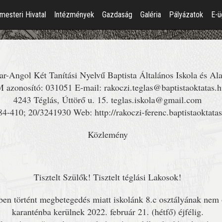
mesteri Hivatal
Intézmények
Gazdaság
Galéria
Pályázatok
E-ü
r-Angol Két Tanítási Nyelvű Baptista Általános Iskola és Al
 azonosító: 031051 E-mail: rakoczi.teglas@baptistaoktatas.
4243 Téglás, Úttörő u. 15. teglas.iskola@gmail.com
84-410; 20/3241930 Web: http://rakoczi-ferenc.baptistaoktata
Közlemény
Tisztelt Szülők! Tisztelt téglási Lakosok!
n történt megbetegedés miatt iskolánk 8.c osztályának nem o
karanténba kerülnek 2022. február 21. (hétfő) éjfélig.