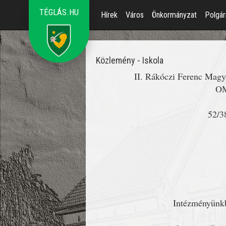
TÉGLÁS.HU
Hírek
Város
Önkormányzat
Polgár
Közlemény - Iskola
II. Rákóczi Ferenc Magya
OM
52/3
Intézményünkbe