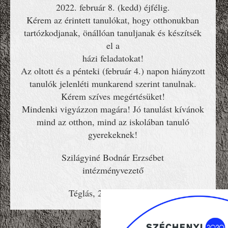
2022. február 8. (kedd) éjfélig.
Kérem az érintett tanulókat, hogy otthonukban
tartózkodjanak, önállóan tanuljanak és készítsék
el a
házi feladatokat!
Az oltott és a pénteki (február 4.) napon hiányzott
tanulók jelenléti munkarend szerint tanulnak.
Kérem szíves megértésüket!
Mindenki vigyázzon magára! Jó tanulást kívánok
mind az otthon, mind az iskolában tanuló
gyerekeknek!
Szilágyiné Bodnár Erzsébet
intézményvezető
Téglás, 2022. február 7.