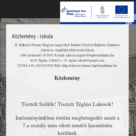
Toggle
naviga
Közlemény - Iskola
II. Rákóczi Ferenc Magyar-Angol Két Tanítási Nyelvű Baptista Általános
Iskola és Alapfokú Művészeti Iskola
OM azonosító: 031051 E-mail: rakoczi.teglas@baptistaoktatas.hu
4243 Téglás, Úttörő u. 15. teglas.iskola@gmail.com
52/384-410; 20/3241930 Web: http://rakoczi-ferenc.baptistaoktatas.hu
Közlemény
Tisztelt Szülők! Tisztelt Téglási Lakosok!
Intézményünkben történt megbetegedés miatt a
7.a osztály nem oltott tanulói karanténba
kerülnek