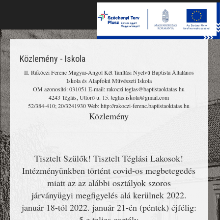
Toggle
naviga
Közlemény - Iskola
II. Rákóczi Ferenc Magyar-Angol Két Tanítási Nyelvű Baptista Általános
Iskola és Alapfokú Művészeti Iskola
OM azonosító: 031051 E-mail: rakoczi.teglas@baptistaoktatas.hu
4243 Téglás, Úttörő u. 15. teglas.iskola@gmail.com
52/384-410; 20/3241930 Web: http://rakoczi-ferenc.baptistaoktatas.hu
Közlemény
Tisztelt Szülők! Tisztelt Téglási Lakosok!
Intézményünkben történt covid-os megbetegedés
miatt az az alábbi osztályok szoros
járványügyi megfigyelés alá kerülnek 2022.
január 18-tól 2022. január 21-én (péntek) éjfélig:
5.c teljes osztály