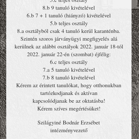
8.b 9 tanuló kivételével
6.b 7 + 1 tanuló (hiányzó) kivételével
5.b teljes osztály
8.a osztályból csak 4 tanuló kerül karanténba.
Szintén szoros járványügyi megfigyelés alá
kerülnek az alábbi osztályok 2022. január 18-tól
2022. január 22-én (szombat) éjfélig:
6.c teljes osztály
7.a 5 tanuló kivételével
7.b 8 tanuló kivételével
Kérem az érintett tanulókat, hogy otthonukban
tartózkodjanak és aktívan
kapcsolódjanak be az oktatásba!
Kérem szíves megértésüket!
Szilágyiné Bodnár Erzsébet
intézményvezető