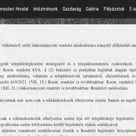
mesteri Hivatal
Intézmények
Gazdaság
Galéria
Pályázatok
E-ü
 védelméről szóló önkormányzati rendelet módosítására irányuló előkészítés m
egrált településfejlesztési stratégiáról és a településrendezési eszközökről,
 Korm. rendelet 43/A. § (2) bekezdés a) pontjában foglaltak alapján tájék
 módosítására, valamint a településtervek tartalmáról, elkészítésének és
l szóló 419/2021. (VII. 15.) Korm. rendelet (a továbbiakban: Korm. rendelet) 
. (XII. 21.) önkormányzati rendelet (a továbbiakban: Rendelet) módosítása.
nyzatnak már nem csak a reklámhordozók elhelyezése esetén, hanem az ingatlan
csak a reklámhordozók elhelyezése esetén írja elő településképi bejelentési e
gváltozása esetén lefolytatásra kerülő bejelentési eljárás szabályaival.
 eljárásra vonatkozó rendelkezései érintik a Rendelet bejelentés benyújtás