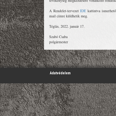
tevékenység megkezdésére vonatkozó rendelkez
A Rendelet-tervezet
IDE
kattintva ismerhető
mail címre küldhetik meg.
Téglás, 2022. január 17.
Szabó Csaba
polgármester
';
Adatvédelem