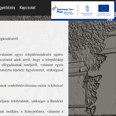
gyintézés
Kapcsolat
egkezdéséről
 valamint egyes településrendezési sajátos
oztatást adok arról, hogy a településkép
 elfogadásának rendjéről, valamint egyes
hatályba lépésére figyelemmel, szükségessé
ok rendeltetésváltozása esetén is kötelező
ljárás lefolytatását, szükséges a Rendelet
ának módjára, a hiánypótlásra, valamint a