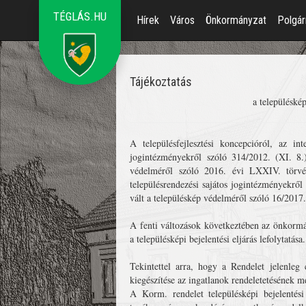
TÉGLÁS.HU
Hírek
Város
Önkormányzat
Polgár
Tájékoztatás
a településkép
A településfejlesztési koncepcióról, az int
jogintézményekről szóló 314/2012. (XI. 8.)
védelméről szóló 2016. évi LXXIV. törvény
településrendezési sajátos jogintézményekrő
vált a településkép védelméről szóló 16/2017
A fenti változások következtében az önkormá
a településképi bejelentési eljárás lefolytatása.
Tekintettel arra, hogy a Rendelet jelenleg 
kiegészítése az ingatlanok rendeletetésének me
A Korm. rendelet településképi bejelentési