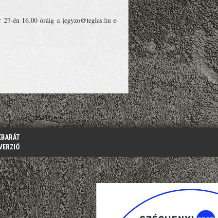
r 27-én 16.00 óráig a jegyzo@teglas.hu e-
KBARÁT
VERZIÓ