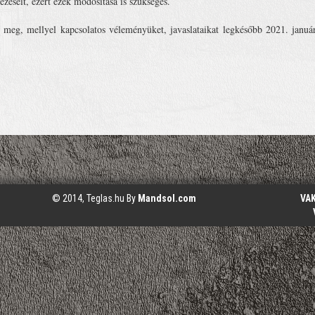
éseit, ezért ezek módosítása is szükséges.
 meg, mellyel kapcsolatos véleményüket, javaslataikat legkésőbb 2021. januá
© 2014, Teglas.hu By
Mandsol.com
VA