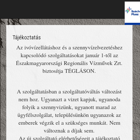
Tájékoztatás
Az ivóvízellátáshoz és a szennyvízelvezetéshez
kapcsolódó szolgáltatásokat január 1-től az
Északmagyarországi Regionális Vízművek Zrt.
biztosítja TÉGLÁSON.
A szolgáltatásban a szolgáltatóváltás változást
nem hoz. Ugyanazt a vizet kapjuk, ugyanoda
folyik a szennyvizünk, ugyanott marad az
ügyfélszolgálat, településünkön ugyanazok az
emberek végzik el a szükséges munkát. Nem
változnak a díjak sem.
Az új szolgáltató elérhetőségeit a tájékoztató