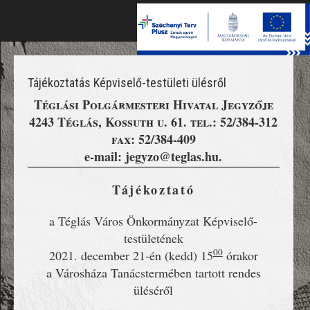
Toggle
naviga
Tájékoztatás Képviselő-testületi ülésről
Téglási Polgármesteri Hivatal Jegyzője
4243 Téglás, Kossuth u. 61. tel.: 52/384-312
fax: 52/384-409
e-mail: jegyzo@teglas.hu.
Tájékoztató
a Téglás Város Önkormányzat Képviselő-
testületének
00
2021. december 21-én (kedd) 15
órakor
a Városháza Tanácstermében tartott rendes
üléséről