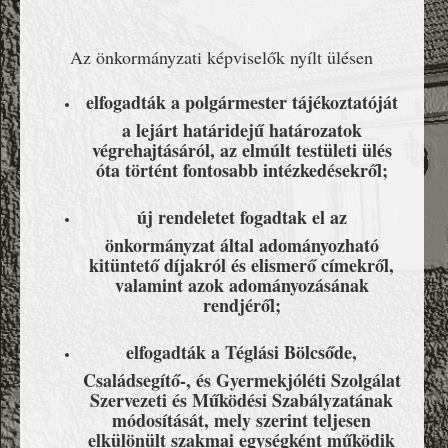
Az önkormányzati képviselők nyílt ülésen
elfogadták a polgármester tájékoztatóját
a lejárt határidejű határozatok
végrehajtásáról, az elmúlt testületi ülés
óta történt fontosabb intézkedésekről;
új rendeletet fogadtak el az
önkormányzat által adományozható
kitüntető díjakról és elismerő címekről,
valamint azok adományozásának
rendjéről;
elfogadták a Téglási Bölcsőde,
Családsegítő-, és Gyermekjóléti Szolgálat
Szervezeti és Működési Szabályzatának
módosítását, mely szerint teljesen
elkülönült szakmai egységként működik