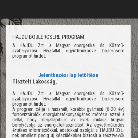
HAJDU BOJLERCSERE PROGRAM
A HAJDU Zrt. a Magyar energetikai és Közmű-
szabályozási Hivatallal együttműködve bojlercsere
programot hirdet.
Jelentkezési lap letöltése
Tisztelt Lakosság,
A HAJDU Zrt. a Magyar energetikai és Közmű-
szabályozási Hivatallal együttműködve bojlercsere
programot hirdet.
A program célja a használt, korábbi gyártású (6-20 év)
forróvíztárolók energiahatékonyságának mérése azzal a
céllal, hogy megállapítsuk az évek múlása hogyan
befolyásolja az energiafelhasználást. Az együttműködés
értékes információkkal, adatokkal szolgál a HAJDU Zrt.-
nek emellett pedig új készülékeket biztosít a résztvevők