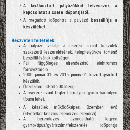
A
kiválasztott pályázókkal felvesszük a
kapcsolatot a csere időpontjáról.
A megadott időpontra a pályázó
beszállítja a
készüléket.
Részvételi feltételek:
A pályázó vállalja a cserére szánt készülék
szakszerű leszerelésének, telephelyünkre történő
beszállításának költségeit.
Fali függőleges elrendezésű elektromos
forróvíztároló.
2000. január 01. és 2015. június 01. között gyártott
készülék.
Űrtartalom: 50-től 200 literig.
A cserére szánt bojler bármilyen gyártó bármilyen
típusa lehet.
A készülék működőképes, üzemben lévő
(átvételkor készáru ellenőrzés ellenőrzi).
A berendezés azonosítható legyen
gyártó/típus/gyáriszám/felszerelés időpontja