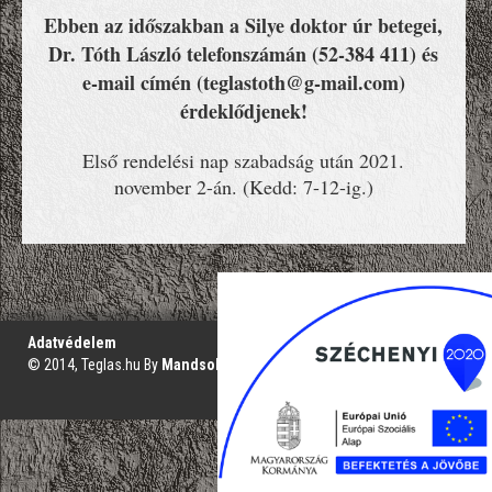
Ebben az időszakban a Silye doktor úr betegei,
Dr. Tóth László telefonszámán (52-384 411) és
e-mail címén (teglastoth@g-mail.com)
érdeklődjenek!
Első rendelési nap szabadság után 2021.
november 2-án. (Kedd: 7-12-ig.)
';
Adatvédelem
© 2014, Teglas.hu By
Mandsol.com
VAKBARÁT VERZIÓ