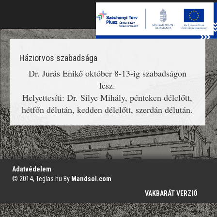
Toggle
naviga
Háziorvos szabadsága
Dr. Jurás Enikő október 8-13-ig szabadságon
lesz.
Helyettesíti: Dr. Silye Mihály, pénteken délelőtt,
hétfőn délután, kedden délelőtt, szerdán délután.
';
Adatvédelem
© 2014, Teglas.hu By
Mandsol.com
VAKBARÁT VERZIÓ