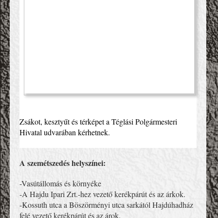
Zsákot, kesztyűt és térképet a Téglási Polgármesteri 
Hivatal udvarában kérhetnek.
A szemétszedés helyszínei:
-Vasútállomás és környéke
-A Hajdu Ipari Zrt.-hez vezető kerékpárút és az árkok.
-Kossuth utca a Böszörményi utca sarkától Hajdúhadház
felé vezető kerékpárút és az árok.