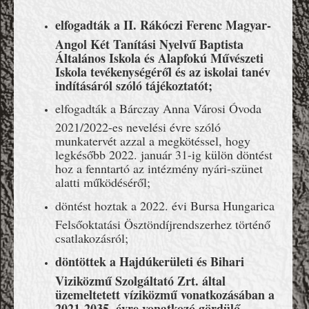
elfogadták a II. Rákóczi Ferenc Magyar-
Angol Két Tanítási Nyelvű Baptista
Általános Iskola és Alapfokú Művészeti
Iskola tevékenységéről és az iskolai tanév
indításáról szóló tájékoztatót;
elfogadták a Bárczay Anna Városi Óvoda
2021/2022-es nevelési évre szóló
munkatervét azzal a megkötéssel, hogy
legkésőbb 2022. január 31-ig külön döntést
hoz a fenntartó az intézmény nyári-szünet
alatti működéséről;
döntést hoztak a 2022. évi Bursa Hungarica
Felsőoktatási Ösztöndíjrendszerhez történő
csatlakozásról;
döntöttek a Hajdúkerületi és Bihari
Viziközmű Szolgáltató Zrt. által
üzemeltetett víziközmű vonatkozásában a
2021-2035. évre vonatkozó gördülő