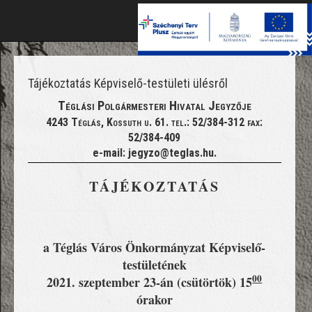
Toggle
naviga
Tájékoztatás Képviselő-testületi ülésről
Téglási Polgármesteri Hivatal Jegyzője
4243 Téglás, Kossuth u. 61. tel.: 52/384-312 fax:
52/384-409
e-mail: jegyzo@teglas.hu.
TÁJÉKOZTATÁS
a Téglás Város Önkormányzat Képviselő-
testületének
00
2021. szeptember 23-án (csütörtök) 15
órakor