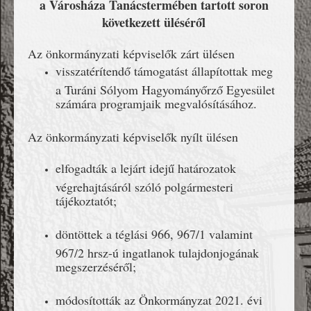
a Városháza Tanácstermében tartott soron
következett üléséről
Az önkormányzati képviselők zárt ülésen
visszatérítendő támogatást állapítottak meg
a Turáni Sólyom Hagyományőrző Egyesület
számára programjaik megvalósításához.
Az önkormányzati képviselők nyílt ülésen
elfogadták a lejárt idejű határozatok
végrehajtásáról szóló polgármesteri
tájékoztatót;
döntöttek a téglási 966, 967/1 valamint
967/2 hrsz-ú ingatlanok tulajdonjogának
megszerzéséről;
módosították az Önkormányzat 2021. évi