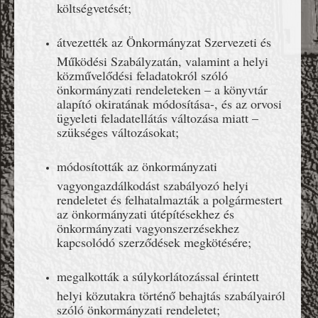
költségvetését;
átvezették az Önkormányzat Szervezeti és
Működési Szabályzatán, valamint a helyi
közművelődési feladatokról szóló
önkormányzati rendeleteken – a könyvtár
alapító okiratának módosítása-, és az orvosi
ügyeleti feladatellátás változása miatt –
szükséges változásokat;
módosították az önkormányzati
vagyongazdálkodást szabályozó helyi
rendeletet és felhatalmazták a polgármestert
az önkormányzati útépítésekhez és
önkormányzati vagyonszerzésekhez
kapcsolódó szerződések megkötésére;
megalkották a súlykorlátozással érintett
helyi közutakra történő behajtás szabályairól
szóló önkormányzati rendeletet;