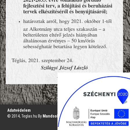
fejlesztési terv, a felújítási és beruházási
tervek elkészítéséről és benyújtásáról;
határoztak arról, hogy 2021. október 1-től
az Alkotmány utca teljes szakaszán – a
belterületen eltérő jelzés hiányában
általánosan érvényes – 50 km/órás
sebességhatár betartása legyen kötelező.
Téglás, 2021. szeptember 24.
Szilágyi József László
jegyző
';
Adatvédelem
© 2014, Teglas.hu By
Mandsol.com
VAKBARÁT VERZIÓ