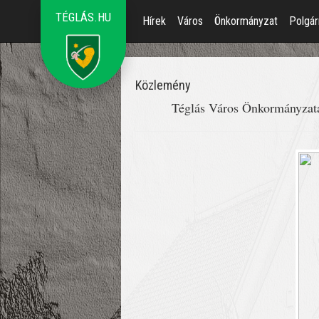
TÉGLÁS.HU
Hírek
Város
Önkormányzat
Polgár
Közlemény
Téglás Város Önkormányzata 