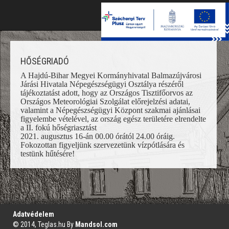
Toggle
naviga
HŐSÉGRIADÓ
A Hajdú-Bihar Megyei Kormányhivatal Balmazújvárosi
Járási Hivatala Népegészségügyi Osztálya részéről
tájékoztatást adott, hogy az Országos Tisztifőorvos az
Országos Meteorológiai Szolgálat előrejelzési adatai,
valamint a Népegészségügyi Központ szakmai ajánlásai
figyelembe vételével, az ország egész területére elrendelte
a II. fokú hőségriasztást
2021. augusztus 16-án 00.00 órától 24.00 óráig.
Fokozottan figyeljünk szervezetünk vízpótlására és
testünk hűtésére!
';
Adatvédelem
© 2014, Teglas.hu By
Mandsol.com