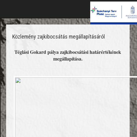
Közlemény zajkibocsátás megállapításáról
Téglási Gokard pálya zajkibocsátási határértékének
megállapítása.