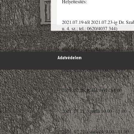
Helyettesítés:
2021.07.19-től 2021.07.23-ig Dr. Szab
u. 4. sz.; tel.: 0620/4037 344)
';
Sürgősségi betegellátást végez.
Adatvédelem
2021. 07.19. Hétfő 13.00 - 15.00
2021. 07.20. Kedd 9.00 - 11.00
2021. 07.21. Szerda 10.00 - 11.00
2021. 07.22. csütörtök 9.00 - 11.00