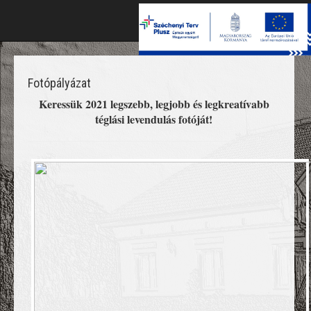
Toggl
naviga
Fotópályázat
Keressük 2021 legszebb, legjobb és legkreatívabb
téglási levendulás fotóját!