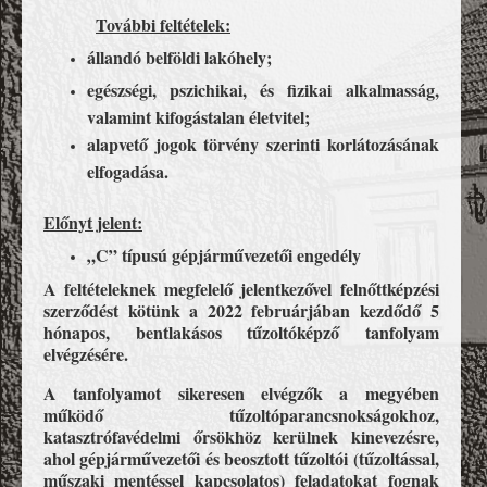
További feltételek:
állandó belföldi lakóhely;
egészségi, pszichikai, és fizikai alkalmasság,
valamint kifogástalan életvitel;
alapvető jogok törvény szerinti korlátozásának
elfogadása.
Előnyt jelent:
„C” típusú gépjárművezetői engedély
A feltételeknek megfelelő jelentkezővel felnőttképzési
szerződést kötünk a 2022 februárjában kezdődő 5
hónapos, bentlakásos tűzoltóképző tanfolyam
elvégzésére.
A tanfolyamot sikeresen elvégzők a megyében
működő tűzoltóparancsnokságokhoz,
katasztrófavédelmi őrsökhöz kerülnek kinevezésre,
ahol gépjárművezetői és beosztott tűzoltói (tűzoltással,
műszaki mentéssel kapcsolatos) feladatokat fognak