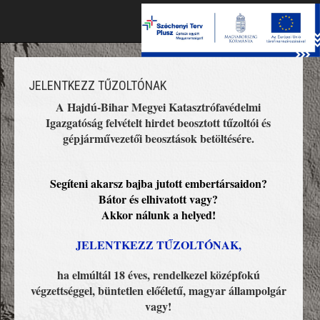
Toggle
naviga
JELENTKEZZ TŰZOLTÓNAK
A Hajdú-Bihar Megyei Katasztrófavédelmi
Igazgatóság felvételt hirdet beosztott tűzoltói és
gépjárművezetői beosztások betöltésére.
Segíteni akarsz bajba jutott embertársaidon?
Bátor és elhivatott vagy?
Akkor nálunk a helyed!
JELENTKEZZ TŰZOLTÓNAK,
ha elmúltál 18 éves, rendelkezel középfokú
végzettséggel, büntetlen előéletű, magyar állampolgár
vagy!