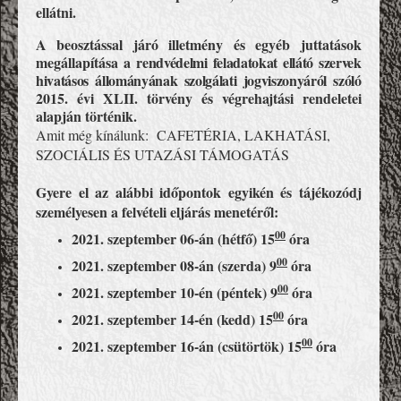
ellátni.
A beosztással járó illetmény és egyéb juttatások
megállapítása a
rendvédelmi feladatokat ellátó szervek
hivatásos állományának szolgálati jogviszonyáról szóló
2015. évi XLII. törvény és végrehajtási rendeletei
alapján történik.
Amit még kínálunk: CAFETÉRIA, LAKHATÁSI,
SZOCIÁLIS ÉS UTAZÁSI TÁMOGATÁS
Gyere el az alábbi időpontok egyikén és tájékozódj
személyesen a felvételi eljárás menetéről:
00
2021. szeptember 06-án (hétfő) 15
óra
00
2021. szeptember 08-án (szerda) 9
óra
00
2021. szeptember 10-én (péntek) 9
óra
00
2021. szeptember 14-én (kedd) 15
óra
00
2021. szeptember 16-án (csütörtök) 15
óra