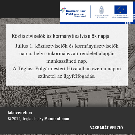
Toggle
naviga
Köztisztviselők és kormánytisztviselők napja
Július 1. köztisztviselők és kormánytisztviselők
napja, helyi önkormányzati rendelet alapján
munkaszüneti nap.
A Téglási Polgármesteri Hivatalban ezen a napon
szünetel az ügyfélfogadás.
';
Adatvédelem
© 2014, Teglas.hu By
Mandsol.com
VAKBARÁT VERZIÓ