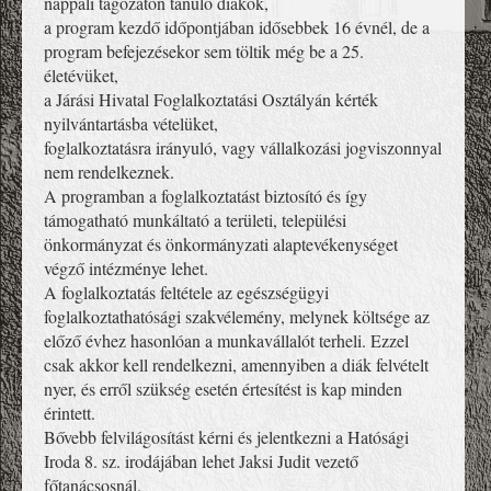
nappali tagozaton tanuló diákok,
a program kezdő időpontjában idősebbek 16 évnél, de a
program befejezésekor sem töltik még be a 25.
életévüket,
a Járási Hivatal Foglalkoztatási Osztályán kérték
nyilvántartásba vételüket,
foglalkoztatásra irányuló, vagy vállalkozási jogviszonnyal
nem rendelkeznek.
A programban a foglalkoztatást biztosító és így
támogatható munkáltató a területi, települési
önkormányzat és önkormányzati alaptevékenységet
végző intézménye lehet.
A foglalkoztatás feltétele az egészségügyi
foglalkoztathatósági szakvélemény, melynek költsége az
előző évhez hasonlóan a munkavállalót terheli. Ezzel
csak akkor kell rendelkezni, amennyiben a diák felvételt
nyer, és erről szükség esetén értesítést is kap minden
érintett.
Bővebb felvilágosítást kérni és jelentkezni a Hatósági
Iroda 8. sz. irodájában lehet Jaksi Judit vezető
főtanácsosnál.