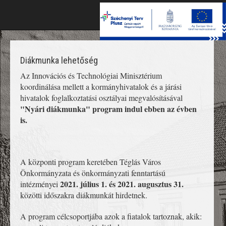
Toggle
naviga
Diákmunka lehetőség
Az Innovációs és Technológiai Minisztérium
koordinálása mellett a kormányhivatalok és a járási
hivatalok foglalkoztatási osztályai megvalósításával
"Nyári diákmunka" program indul ebben az évben
is.
A központi program keretében Téglás Város
Önkormányzata és önkormányzati fenntartású
2021. július 1. és 2021. augusztus 31.
intézményei
közötti időszakra diákmunkát hirdetnek.
A program célcsoportjába azok a fiatalok tartoznak, akik: