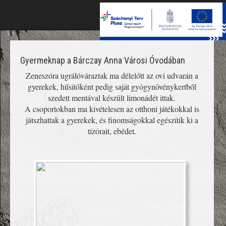
Toggle
naviga
Gyermeknap a Bárczay Anna Városi Óvodában
Zeneszóra ugrálóváraztak ma délelőtt az ovi udvarán a
gyerekek, hűsítőként pedig saját gyógynövénykertből
szedett mentával készült limonádét ittak.
A csoportokban ma kivételesen az otthoni játékokkal is
játszhattak a gyerekek, és finomságokkal egészítik ki a
tízórait, ebédet.