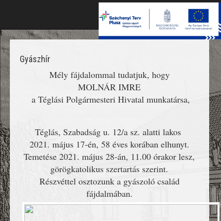
Toggl
naviga
Gyászhír
Mély fájdalommal tudatjuk, hogy
MOLNÁR IMRE
a Téglási Polgármesteri Hivatal munkatársa,
Téglás, Szabadság u. 12/a sz. alatti lakos
2021. május 17-én, 58 éves korában elhunyt.
Temetése 2021. május 28-án, 11.00 órakor lesz,
görögkatolikus szertartás szerint.
Részvéttel osztozunk a gyászoló család
fájdalmában.