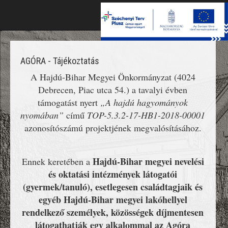
Toggle
naviga
AGÓRA - Tájékoztatás
A Hajdú-Bihar Megyei Önkormányzat (4024
Debrecen, Piac utca 54.) a tavalyi évben
támogatást nyert
„A hajdú hagyományok
nyomában”
című
TOP-5.3.2-17-HB1-2018-00001
azonosítószámú projektjének megvalósításához.
Hajdú-Bihar megyei nevelési
Ennek keretében a
és oktatási intézmények látogatói
(gyermek/tanuló), esetlegesen családtagjaik és
egyéb Hajdú-Bihar megyei lakóhellyel
rendelkező személyek, közösségek díjmentesen
látogathatják egy alkalommal az Agóra