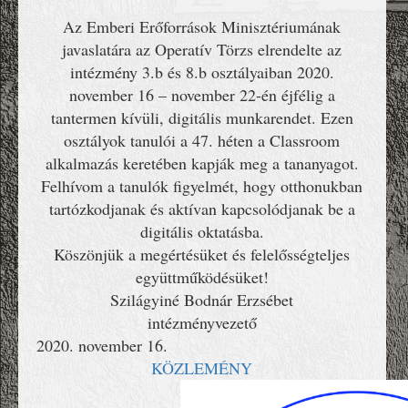
Az Emberi Erőforrások Minisztériumának
javaslatára az Operatív Törzs elrendelte az
intézmény 3.b és 8.b osztályaiban 2020.
november 16 – november 22-én éjfélig a
tantermen kívüli, digitális munkarendet. Ezen
osztályok tanulói a 47. héten a Classroom
alkalmazás keretében kapják meg a tananyagot.
Felhívom a tanulók figyelmét, hogy otthonukban
tartózkodjanak és aktívan kapcsolódjanak be a
digitális oktatásba.
Köszönjük a megértésüket és felelősségteljes
együttműködésüket!
Szilágyiné Bodnár Erzsébet
intézményvezető
2020. november 16.
KÖZLEMÉNY