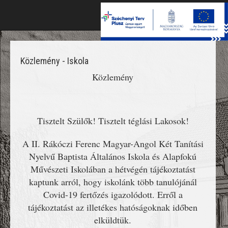
Toggle
naviga
Közlemény - Iskola
Közlemény
Tisztelt Szülők! Tisztelt téglási Lakosok!
A II. Rákóczi Ferenc Magyar-Angol Két Tanítási
Nyelvű Baptista Általános Iskola és Alapfokú
Művészeti Iskolában a hétvégén tájékoztatást
kaptunk arról, hogy iskolánk több tanulójánál
Covid-19 fertőzés igazolódott. Erről a
tájékoztatást az illetékes hatóságoknak időben
elküldtük.