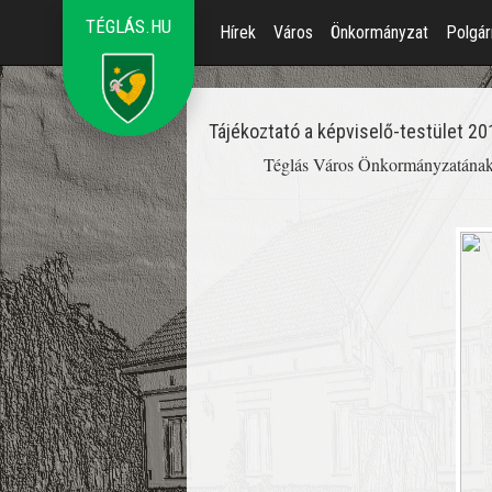
TÉGLÁS.HU
Hírek
Város
Önkormányzat
Polgár
Tájékoztató a képviselő-testület 2
Téglás Város Önkormányzatának K