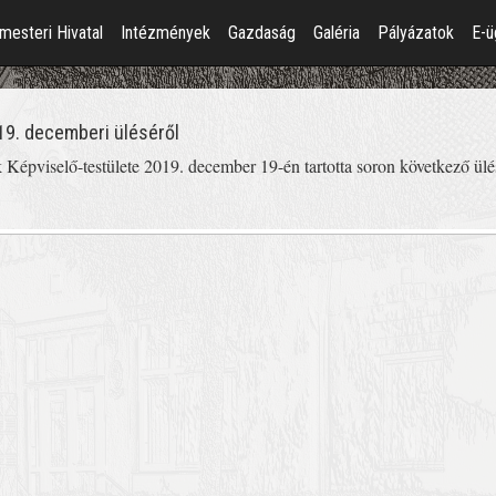
mesteri Hivatal
Intézmények
Gazdaság
Galéria
Pályázatok
E-ü
019. decemberi üléséről
épviselő-testülete 2019. december 19-én tartotta soron következő ülés