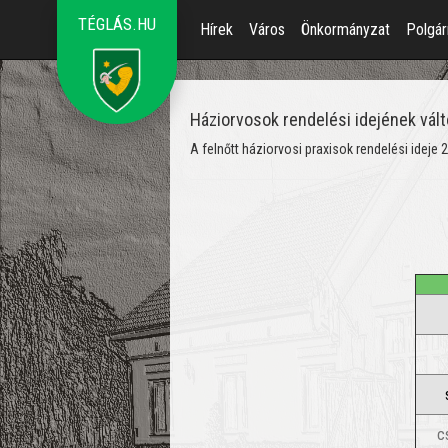
TÉGLÁS.HU
Hírek
Város
Önkormányzat
Polgár
Háziorvosok rendelési idejének vál
A felnőtt háziorvosi praxisok rendelési ideje 2
c